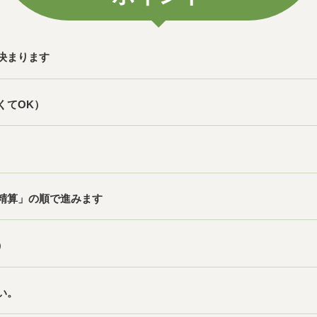
決まります
くてOK）
精算」の順で進みます
）
い。