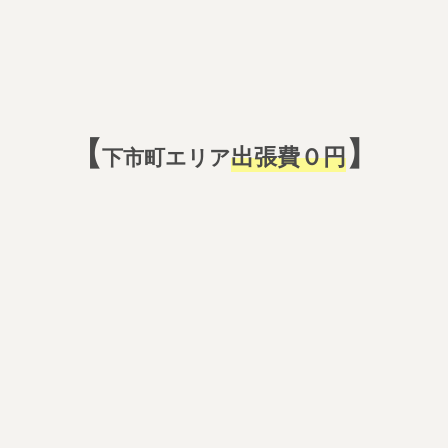
【
】
出張費０円
下市町エリア