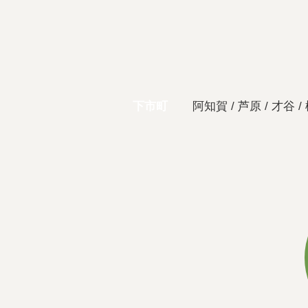
下市町
阿知賀 / 芦原 / 才谷 / 