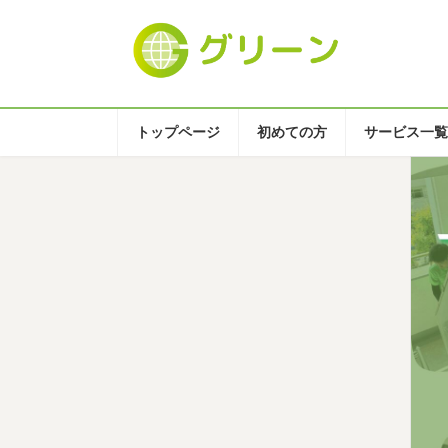
コ
ナ
ン
ビ
テ
ゲ
ン
ー
ツ
シ
へ
ョ
トップページ
初めての方
サービス一覧
ス
ン
下市町での遺品整理
キ
に
ッ
移
プ
動