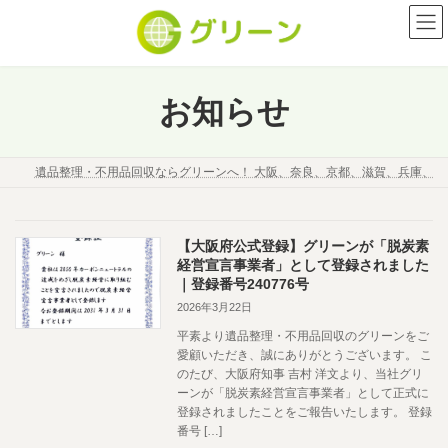
コ
ナ
ン
ビ
テ
ゲ
ン
ー
ツ
シ
お知らせ
へ
ョ
ス
ン
キ
に
遺品整理・不用品回収ならグリーンへ！ 大阪、奈良、京都、滋賀、兵庫、
ッ
移
プ
動
【大阪府公式登録】グリーンが「脱炭素
経営宣言事業者」として登録されました
｜登録番号240776号
2026年3月22日
平素より遺品整理・不用品回収のグリーンをご
愛顧いただき、誠にありがとうございます。 こ
のたび、大阪府知事 吉村 洋文より、当社グリ
ーンが「脱炭素経営宣言事業者」として正式に
登録されましたことをご報告いたします。 登録
番号 […]