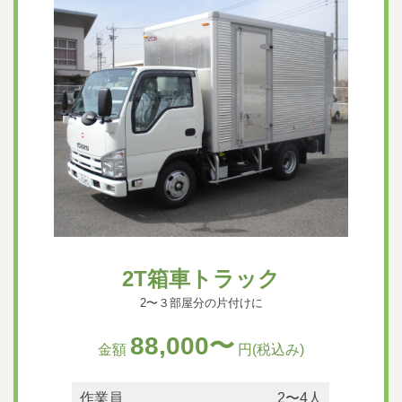
2T箱車トラック
2〜３部屋分の片付けに
88,000〜
金額
円(税込み)
作業員
2〜4人