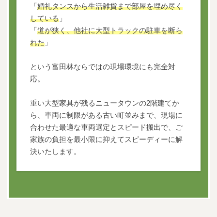
「
婚礼タンスから生活雑貨まで部屋を埋め尽く
している
」
「
道が狭く、他社に大型トラックの駐車を断ら
れた
」
という富田林ならではの現場環境にも完全対
応。
重い大型家具が残るニュータウンの2階建てか
ら、車両に制限がある古い町並みまで、現場に
合わせた最適な車両選定とスピード搬出で、ご
家族の負担を最小限に抑えてスピーディーに解
決いたします。