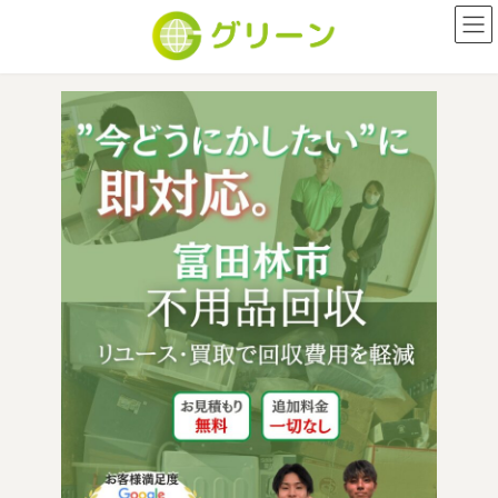
コ
ナ
ン
ビ
テ
ゲ
ン
ー
ツ
シ
富田林市の不用品回収ならグ
へ
ョ
ス
ン
キ
に
ッ
移
プ
動