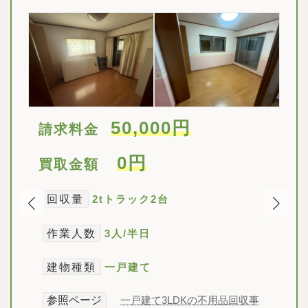
50,000円
請求
料金
0円
買取金額
回収量
2t
トラック2
台
作業人数
3人/
半日
建物種類
一戸建て
参照ページ
一戸建て3LDKの不用品回収事