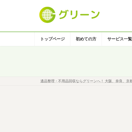
コ
ナ
ン
ビ
テ
ゲ
ン
ー
ツ
シ
へ
ョ
トップページ
初めての方
サービス一覧
ス
ン
キ
に
ッ
移
プ
動
遺品整理・不用品回収ならグリーンへ！ 大阪、奈良、京