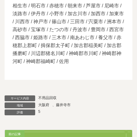
相生市 / 明石市 / 赤穂市 / 朝来市 / 芦屋市 / 尼崎市 /
淡路市 / 伊丹市 / 小野市 / 加古川市 / 加西市 / 加東市
/ 川西市 / 神戸市 / 篠山市 / 三田市 / 宍粟市 / 洲本市 /
高砂市 / 宝塚市 / たつの市 / 丹波市 / 豊岡市 / 西宮市
/ 西脇市 / 姫路市 / 三木市 / 南あわじ市 / 養父市 / 赤
穂郡上郡町 / 揖保郡太子町 / 加古郡稲美町 / 加古郡
播磨町 / 川辺郡猪名川町 / 神崎郡市川町 / 神崎郡神
河町 / 神崎郡福崎町 / 佐用
不用品回収
サービス内容
大阪府
、
藤井寺市
地域
5
評価
前の記事