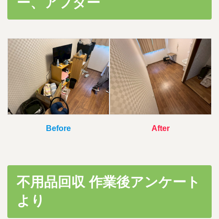
ー、アフター
時
:
Before
After
不用品回収 作業後アンケート
より