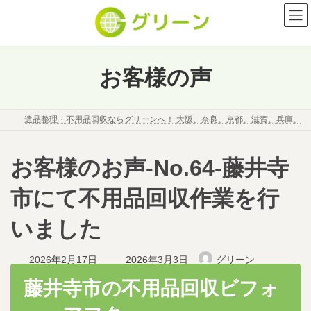
コ
ナ
ン
ビ
テ
ゲ
ン
ー
ツ
シ
お客様の声
へ
ョ
ス
ン
キ
に
遺品整理・不用品回収ならグリーンへ！ 大阪、奈良、京都、滋賀、兵庫、
ッ
移
プ
動
お客様のお声-No.64-藤井寺
市にて不用品回収作業を行
いました
最
2026年2月17日
2026年3月3日
グリーン
終
更
藤井寺市の不用品回収ビフォ
新
日