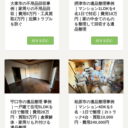
大東市の不用品回収事
摂津市の遺品整理事例
例｜家周りの不用品回
｜マンション1LDKを4
収｜費用9万円・工具買
名1日で対応｜費用18万
取2万円｜近隣トラブル
円｜家の中全てのもの
を防ぐ
を整理して回収する遺
品整理
続きを読む
続きを読む
守口市の遺品整理 事例
柏原市の遺品整理事例
｜一戸建て住宅5LDKを
｜マンション4DKを3
3日で整理｜費用28万
名・1日で整理｜2tトラ
円・買取5万円｜倉庫解
ック4台・買取10,000
体・家周りも片付ける
円・費用240,000円
遺品整理