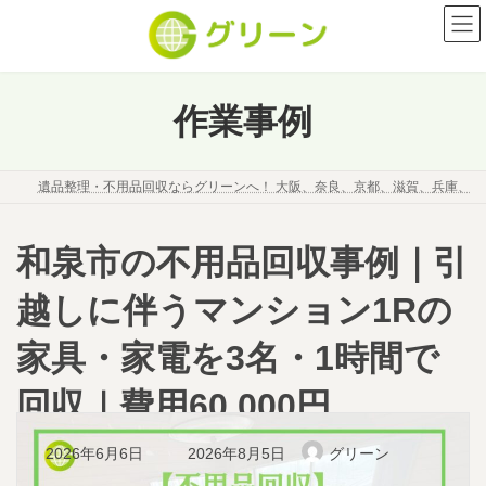
コ
ナ
ン
ビ
テ
ゲ
ン
ー
ツ
シ
作業事例
へ
ョ
ス
ン
キ
に
遺品整理・不用品回収ならグリーンへ！ 大阪、奈良、京都、滋賀、兵庫、
ッ
移
プ
動
和泉市の不用品回収事例｜引
越しに伴うマンション1Rの
家具・家電を3名・1時間で
回収｜費用60,000円
最
2026年6月6日
2026年8月5日
グリーン
終
更