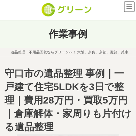
コ
ナ
ン
ビ
テ
ゲ
ン
ー
ツ
シ
作業事例
へ
ョ
ス
ン
キ
に
遺品整理・不用品回収ならグリーンへ！ 大阪、奈良、京都、滋賀、兵庫、
ッ
移
プ
動
守口市の遺品整理 事例｜一
戸建て住宅5LDKを3日で整
理｜費用28万円・買取5万円
｜倉庫解体・家周りも片付け
る遺品整理