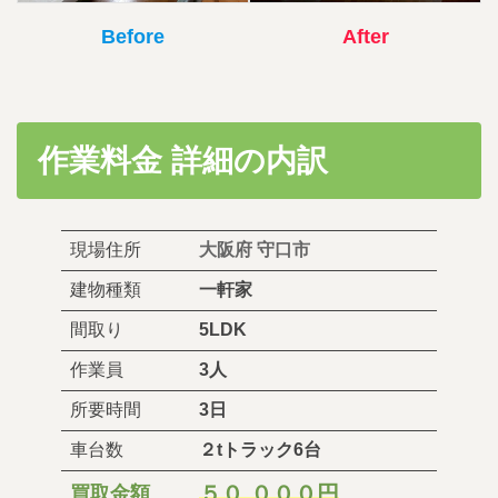
Before
After
作業料金 詳細の内訳
現場住所
大阪府 守口市
建物種類
一軒家
間取り
5LDK
作業員
3人
所要時間
3日
車台数
２tトラック6台
５０,０００円
買取金額