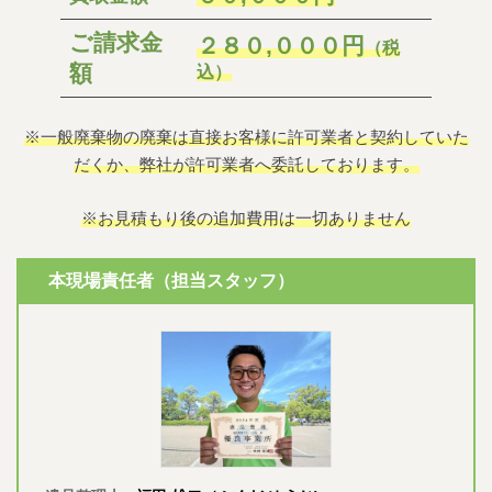
ご請求金
２８０,０００円
（税
額
込）
※一般廃棄物の廃棄は直接お客様に許可業者と契約していた
だくか、弊社が許可業者へ委託しております。
※お見積もり後の追加費用は一切ありません
本現場責任者（担当スタッフ）