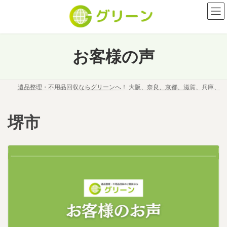
コ
ナ
ン
ビ
テ
ゲ
ン
ー
ツ
シ
お客様の声
へ
ョ
ス
ン
キ
に
遺品整理・不用品回収ならグリーンへ！ 大阪、奈良、京都、滋賀、兵庫、
ッ
移
プ
動
堺市