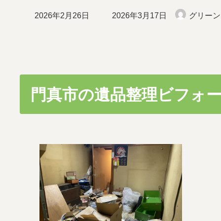
最
2026年2月26日
2026年3月17日
グリーン
終
更
新
日
時
:
門真市の遺品整理ビフォ