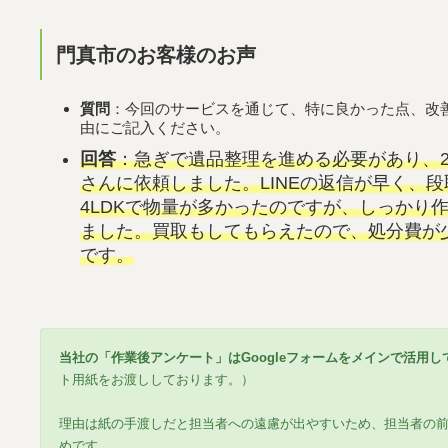
門真市のお客様のお声
質問
：今回のサービスを通じて、特に良かった点、改
由にご記入ください。
回答
：急ぎで遺品整理を進める必要があり、
さんに依頼しました。LINEの返信が早く、
4LDKで物量が多かったのですが、しっかり
ました。買取もしてもらえたので、処分費が
です。
当社の「作業後アンケート」はGoogleフォームをメインで活用し
ト用紙をお渡ししております。）
理由は紙の手渡しだと担当者への遠慮が出やすいため、担当者の
めです。