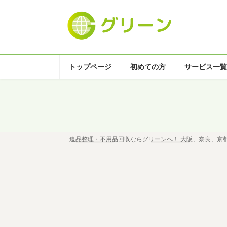
コ
ナ
ン
ビ
テ
ゲ
ン
ー
ツ
シ
へ
ョ
トップページ
初めての方
サービス一覧
ス
ン
キ
に
ッ
移
プ
動
遺品整理・不用品回収ならグリーンへ！ 大阪、奈良、京