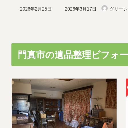
最
2026年2月25日
2026年3月17日
グリーン
終
更
新
日
時
:
門真市の遺品整理ビフォ