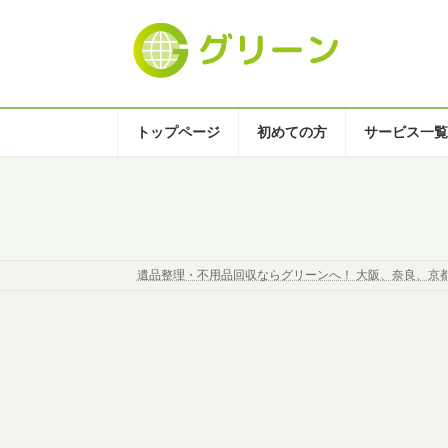
コ
ナ
ン
ビ
テ
ゲ
ン
ー
ツ
シ
へ
ョ
トップページ
初めての方
サービス一覧
ス
ン
キ
に
ッ
移
プ
動
遺品整理・不用品回収ならグリーンへ！ 大阪、奈良、京