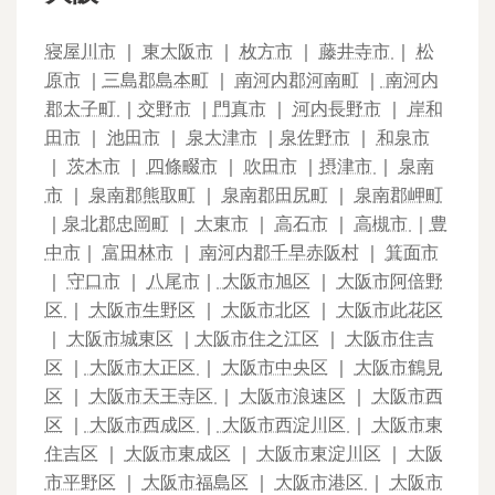
寝屋川市
｜
東大阪市
｜
枚方市
｜
藤井寺市
｜
松
原市
｜
三島郡島本町
｜
南河内郡河南町
｜
南河内
郡太子町
｜
交野市
｜
門真市
｜
河内長野市
｜
岸和
田市
｜
池田市
｜
泉大津市
｜
泉佐野市
｜
和泉市
｜
茨木市
｜
四條畷市
｜
吹田市
｜
摂津市
｜
泉南
市
｜
泉南郡熊取町
｜
泉南郡田尻町
｜
泉南郡岬町
｜
泉北郡忠岡町
｜
大東市
｜
高石市
｜
高槻市
｜
豊
中市
｜
富田林市
｜
南河内郡千早赤阪村
｜
箕面市
｜
守口市
｜
八尾市
｜
大阪市旭区
｜
大阪市阿倍野
区
｜
大阪市生野区
｜
大阪市北区
｜
大阪市此花区
｜
大阪市城東区
｜
大阪市住之江区
｜
大阪市住吉
区
｜
大阪市大正区
｜
大阪市中央区
｜
大阪市鶴見
区
｜
大阪市天王寺区
｜
大阪市浪速区
｜
大阪市西
区
｜
大阪市西成区
｜
大阪市西淀川区
｜
大阪市東
住吉区
｜
大阪市東成区
｜
大阪市東淀川区
｜
大阪
市平野区
｜
大阪市福島区
｜
大阪市港区
｜
大阪市