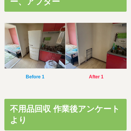
ー、アフター
時
:
Before 1
After
1
不用品回収 作業後アンケート
より