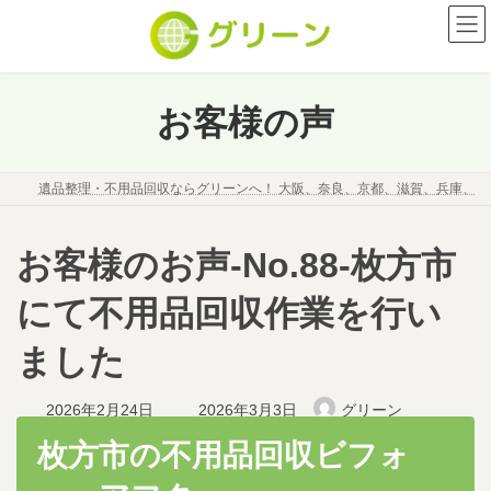
コ
ナ
ン
ビ
テ
ゲ
ン
ー
ツ
シ
お客様の声
へ
ョ
ス
ン
キ
に
遺品整理・不用品回収ならグリーンへ！ 大阪、奈良、京都、滋賀、兵庫、
ッ
移
プ
動
お客様のお声-No.88-枚方市
にて不用品回収作業を行い
ました
最
2026年2月24日
2026年3月3日
グリーン
終
更
枚方市の不用品回収ビフォ
新
日