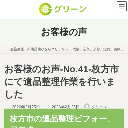
コ
ナ
ン
ビ
テ
ゲ
ン
ー
ツ
シ
お客様の声
へ
ョ
ス
ン
キ
に
遺品整理・不用品回収ならグリーンへ！ 大阪、奈良、京都、滋賀、兵庫、
ッ
移
プ
動
お客様のお声-No.41-枚方市
にて遺品整理作業を行いま
した
最
2026年2月25日
2026年2月25日
グリーン
終
更
枚方市の遺品整理ビフォー、
新
日