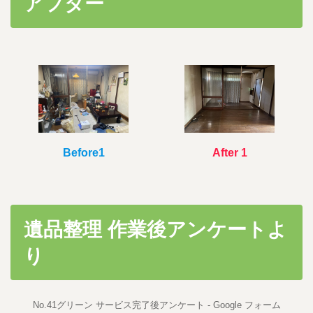
アフター
時
:
After 1
Before1
遺品整理 作業後アンケートよ
り
No.41グリーン サービス完了後アンケート - Google フォーム