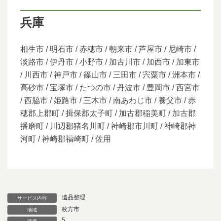
兵庫
相生市 / 明石市 / 赤穂市 / 朝来市 / 芦屋市 / 尼崎市 /
淡路市 / 伊丹市 / 小野市 / 加古川市 / 加西市 / 加東市
/ 川西市 / 神戸市 / 篠山市 / 三田市 / 宍粟市 / 洲本市 /
高砂市 / 宝塚市 / たつの市 / 丹波市 / 豊岡市 / 西宮市
/ 西脇市 / 姫路市 / 三木市 / 南あわじ市 / 養父市 / 赤
穂郡上郡町 / 揖保郡太子町 / 加古郡稲美町 / 加古郡
播磨町 / 川辺郡猪名川町 / 神崎郡市川町 / 神崎郡神
河町 / 神崎郡福崎町 / 佐用
遺品整理
サービス内容
枚方市
地域
5