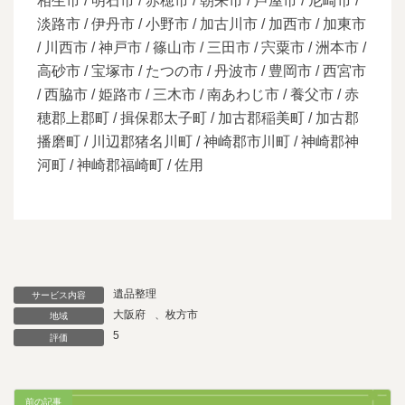
相生市 / 明石市 / 赤穂市 / 朝来市 / 芦屋市 / 尼崎市 /
淡路市 / 伊丹市 / 小野市 / 加古川市 / 加西市 / 加東市
/ 川西市 / 神戸市 / 篠山市 / 三田市 / 宍粟市 / 洲本市 /
高砂市 / 宝塚市 / たつの市 / 丹波市 / 豊岡市 / 西宮市
/ 西脇市 / 姫路市 / 三木市 / 南あわじ市 / 養父市 / 赤
穂郡上郡町 / 揖保郡太子町 / 加古郡稲美町 / 加古郡
播磨町 / 川辺郡猪名川町 / 神崎郡市川町 / 神崎郡神
河町 / 神崎郡福崎町 / 佐用
遺品整理
サービス内容
大阪府
、
枚方市
地域
5
評価
前の記事