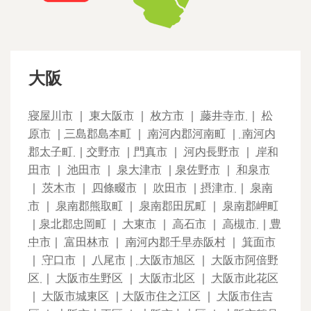
大阪
寝屋川市
｜
東大阪市
｜
枚方市
｜
藤井寺市
｜
松
原市
｜
三島郡島本町
｜
南河内郡河南町
｜
南河内
郡太子町
｜
交野市
｜
門真市
｜
河内長野市
｜
岸和
田市
｜
池田市
｜
泉大津市
｜
泉佐野市
｜
和泉市
｜
茨木市
｜
四條畷市
｜
吹田市
｜
摂津市
｜
泉南
市
｜
泉南郡熊取町
｜
泉南郡田尻町
｜
泉南郡岬町
｜
泉北郡忠岡町
｜
大東市
｜
高石市
｜
高槻市
｜
豊
中市
｜
富田林市
｜
南河内郡千早赤阪村
｜
箕面市
｜
守口市
｜
八尾市
｜
大阪市旭区
｜
大阪市阿倍野
区
｜
大阪市生野区
｜
大阪市北区
｜
大阪市此花区
｜
大阪市城東区
｜
大阪市住之江区
｜
大阪市住吉