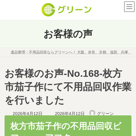
コ
ナ
ン
ビ
テ
ゲ
ン
ー
ツ
シ
お客様の声
へ
ョ
ス
ン
キ
に
遺品整理・不用品回収ならグリーンへ！ 大阪、奈良、京都、滋賀、兵庫、
ッ
移
プ
動
お客様のお声-No.168-枚方
市茄子作にて不用品回収作業
を行いました
最
2026年4月12日
2026年4月12日
グリーン
終
更
枚方市茄子作の不用品回収ビ
新
日