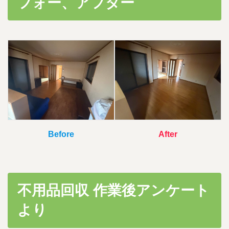
フォー、アフター
時
:
Before
After
不用品回収 作業後アンケート
より