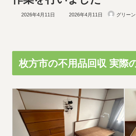
最
2026年4月11日
2026年4月11日
グリーン
終
更
新
日
時
:
枚方市の不用品回収 実際