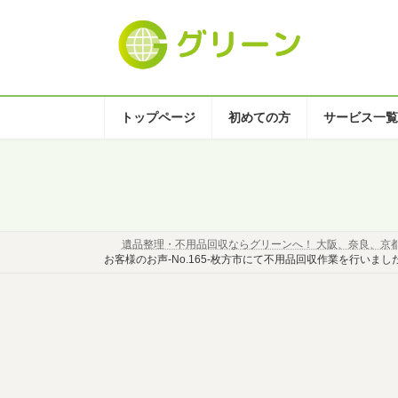
コ
ナ
ン
ビ
テ
ゲ
ン
ー
ツ
シ
へ
ョ
トップページ
初めての方
サービス一覧
ス
ン
キ
に
ッ
移
プ
動
遺品整理・不用品回収ならグリーンへ！ 大阪、奈良、京
お客様のお声-No.165-枚方市にて不用品回収作業を行いまし