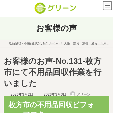
コ
ナ
ン
ビ
テ
ゲ
ン
ー
ツ
シ
お客様の声
へ
ョ
ス
ン
キ
に
遺品整理・不用品回収ならグリーンへ！ 大阪、奈良、京都、滋賀、兵庫、
ッ
移
プ
動
お客様のお声-No.131-枚方
市にて不用品回収作業を行
いました
最
2026年3月2日
2026年3月3日
グリーン
終
更
枚方市の不用品回収ビフォ
新
日