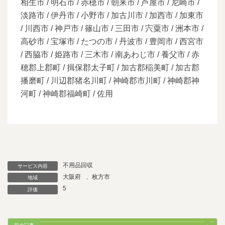
相生市 / 明石市 / 赤穂市 / 朝来市 / 芦屋市 / 尼崎市 /
淡路市 / 伊丹市 / 小野市 / 加古川市 / 加西市 / 加東市
/ 川西市 / 神戸市 / 篠山市 / 三田市 / 宍粟市 / 洲本市 /
高砂市 / 宝塚市 / たつの市 / 丹波市 / 豊岡市 / 西宮市
/ 西脇市 / 姫路市 / 三木市 / 南あわじ市 / 養父市 / 赤
穂郡上郡町 / 揖保郡太子町 / 加古郡稲美町 / 加古郡
播磨町 / 川辺郡猪名川町 / 神崎郡市川町 / 神崎郡神
河町 / 神崎郡福崎町 / 佐用
不用品回収
サービス内容
大阪府
、
枚方市
地域
5
評価