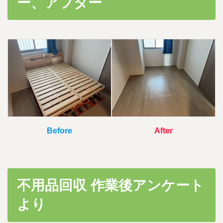
ー、アフター
時
:
Before
After
不用品回収 作業後アンケート
より