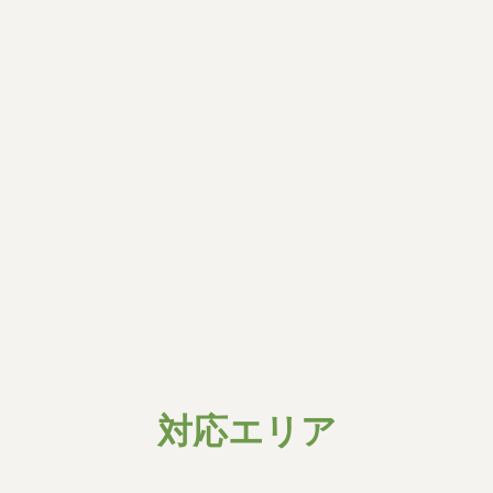
20,000〜
ク
1R
円
詳細はこちら▶︎
グ
ル
【画像・PDFは人間が後でアップロード】
ー
プ
特殊清掃
最低料金
リ
ン
25,000〜
ク
汚物撤去
円
詳細はこちら
▶︎
対応エリア