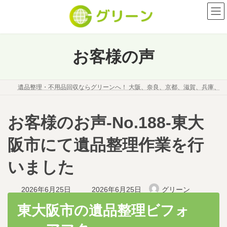
コ
ナ
ン
ビ
テ
ゲ
ン
ー
ツ
シ
お客様の声
へ
ョ
ス
ン
キ
に
遺品整理・不用品回収ならグリーンへ！ 大阪、奈良、京都、滋賀、兵庫、
ッ
移
プ
動
お客様のお声-No.188-東大
阪市にて遺品整理作業を行
いました
最
2026年6月25日
2026年6月25日
グリーン
終
更
東大阪市の遺品整理ビフォ
新
日