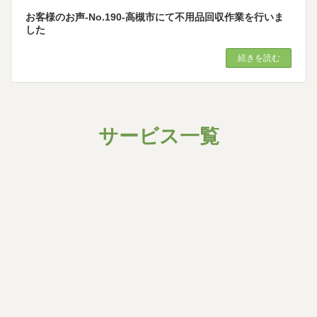
お客様のお声-No.190-高槻市にて不用品回収作業を行いま
した
続きを読む
サービス一覧
グ
ル
【画像・PDFは人間が後でアップロード】
ー
プ
遺品整理
最低料金
リ
ン
15,000
ク
1R
〜円