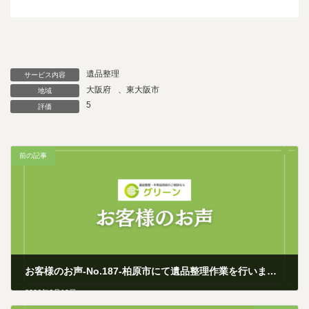
遺品整理
サービス内容
大阪府
、
東大阪市
地域
5
評価
前の記事
お客様のお声-No.187-柏原市にて遺品整理作業を行いました
2026年6月19日