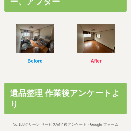
ー、アフター
時
:
After
Before
遺品整理
作業後アンケートよ
り
No.188グリーン サービス完了後アンケート - Google フォーム