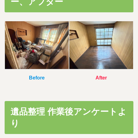
ー、アフター
時
:
Before
After
遺品整理 作業後アンケートよ
り