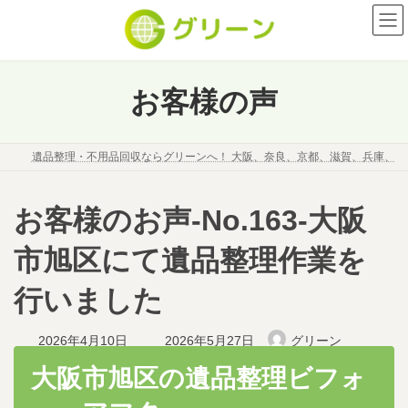
コ
ナ
ン
ビ
テ
ゲ
ン
ー
ツ
シ
お客様の声
へ
ョ
ス
ン
キ
に
遺品整理・不用品回収ならグリーンへ！ 大阪、奈良、京都、滋賀、兵庫、
ッ
移
プ
動
お客様のお声-No.163-大阪
市旭区にて遺品整理作業を
行いました
最
2026年4月10日
2026年5月27日
グリーン
終
更
大阪市旭区の遺品整理ビフォ
新
日