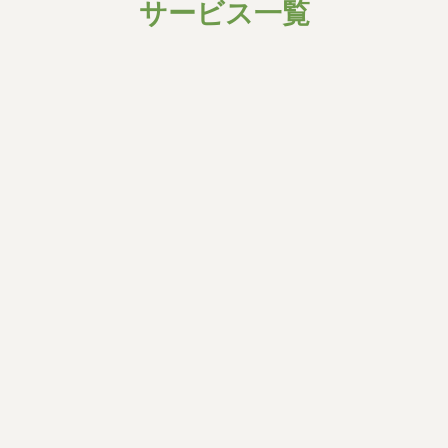
サービス一覧
グ
ル
ー
プ
リ
ン
ク
遺品整理
最低料金
15,000
1R
〜円
詳細はこちら▶︎