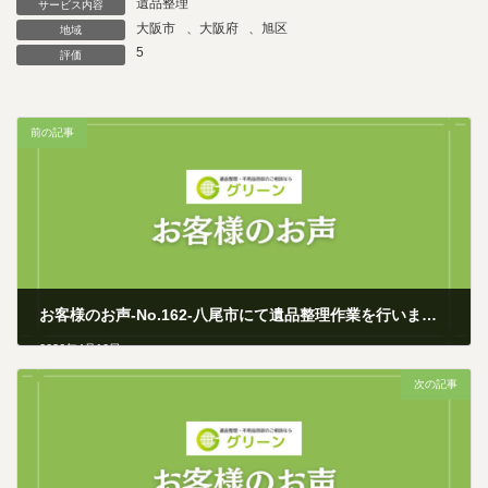
遺品整理
サービス内容
大阪市
、
大阪府
、
旭区
地域
5
評価
前の記事
お客様のお声-No.162-八尾市にて遺品整理作業を行いました
2026年4月10日
次の記事