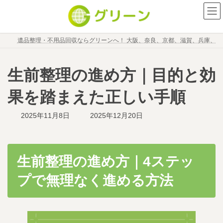
コ
ナ
ン
ビ
テ
ゲ
ン
ー
遺品整理・不用品回収ならグリーンへ！ 大阪、奈良、京都、滋賀、兵庫、
ツ
シ
へ
ョ
ス
ン
生前整理の進め方｜目的と効
キ
に
ッ
移
果を踏まえた正しい手順
プ
動
最
2025年11月8日
2025年12月20日
終
更
新
日
生前整理の進め方｜4ステッ
時
:
プで無理なく進める方法