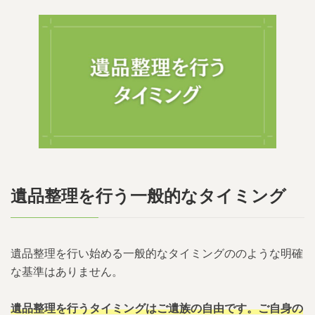
6.1.3.
処分する物の判断基準
7.
自分で遺品整理を行うのが難しいと感じた
場合
7.1.
業者に依頼するメリット
7.1.1.
大型家具の運び出しが可能
7.1.2.
遺品の供養をしてもらえる
遺品整理を行う一般的なタイミング
7.1.3.
遺品の買取が可能
7.1.4.
短時間で作業が完了する
遺品整理を行い始める一般的なタイミングののような明確
な基準はありません。
7.2.
遺品整理業者に依頼する際の注意点
遺品整理を行うタイミングはご遺族の自由です。ご自身の
7.2.1.
費用がかかる