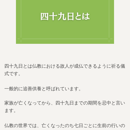
4.
四十九日前に遺品整理を行うメリット
4.1.
気持ちの整理をつけることができる
4.2.
法要時に遺品を形見分けすることがで
きる
4.3.
出費を抑えることができる
5.
四十九日法要前に遺品整理を行う際の注意
四十九日とは仏教における故人が成仏できるように祈る儀
点
式です。
5.1.
遺品整理を行う際は親族に相談してか
ら行いましょう
一般的に追善供養と呼ばれています。
5.2.
重要書類や貴重品はしっかり管理しま
家族が亡くなってから、四十九日までの期間を忌中と言い
しょう
ます。
5.2.1.
重要書類に分類されるもの
仏教の世界では、亡くなったのち七日ごとに生前の行いの