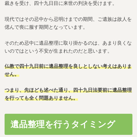
裁きを受け、四十九日目に来世の判決を受けます。
5.3.
相続放棄する場合
現代ではその忌中から忌明けまでの期間、ご遺族は故人を
5.3.1.
参考サイト
偲んで喪に服す期間となっています。
5.4.
四十九日前に行ってはいけないこと
そのため忌中に遺品整理に取り掛かるのは、あまり良くな
5.4.1.
結婚式や七五三などのお祝い事
いのではという不安が生まれたのだと思います。
5.5.
引越しや家の新築
仏教で四十九日前に遺品整理を良しとしない考えはありま
せん。
5.6.
初詣や年賀状、神社への参拝
つまり、先ほども述べた通り、四十九日法要前に遺品整理
6.
四十九日前の遺品整理の進め方
を行っても全く問題ありません。
6.1.
葬儀後から四十九日まで
6.1.1.
葬儀後〜二週間後
遺品整理を行うタイミング
6.1.2.
二週間後〜四十九日まで