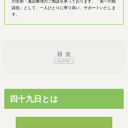
の生前・遺品整理のご相談を承っております。「第一の相
談役」として、一人ひとりに寄り添い、サポートいたしま
す。
目次
CLOSE
1.
四十九日法要前に遺品整理を行ってもいい
の？
2.
四十九日とは
四十九日とは
3.
遺品整理を行うタイミング
3.1.
遺品整理を行う一般的なタイミング