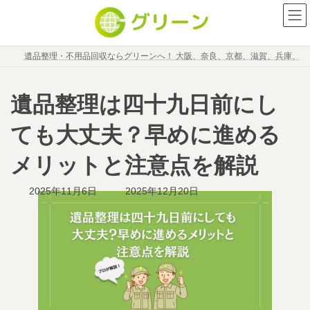
コ
ナ
ン
ビ
テ
ゲ
ン
ー
遺品整理・不用品回収ならグリーンへ！ 大阪、奈良、京都、滋賀、兵庫、
ツ
シ
へ
ョ
ス
ン
遺品整理は四十九日前にし
キ
に
ッ
移
ても大丈夫？早めに進める
プ
動
メリットと注意点を解説
最
2025年11月6日
2025年12月20日
終
更
新
日
時
: