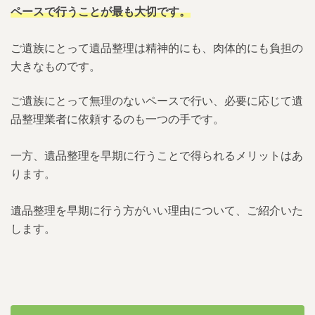
ペースで行うことが最も大切です。
7.2.2.
費用相場
ご遺族にとって遺品整理は精神的にも、肉体的にも負担の
7.2.3.
悪徳遺品整理業者が存在する
大きなものです。
8.
遺品整理を四十九日以降に行う際の注意点
ご遺族にとって無理のないペースで行い、必要に応じて遺
品整理業者に依頼するのも一つの手です。
8.1.
相続税の申告期限
一方、遺品整理を早期に行うことで得られるメリットはあ
8.2.
遺品整理を後回しし、放置した場合
ります。
9.
まとめ
遺品整理を早期に行う方がいい理由について、ご紹介いた
9.1.
遺品整理 グリーンにお任せください
します。
9.1.1.
大阪で遺品整理を行うならグリーン
がおすすめ