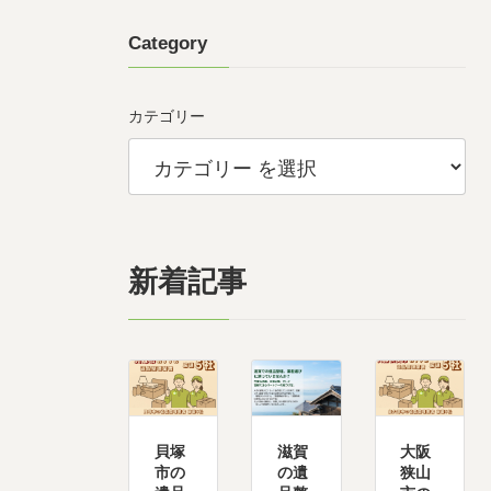
Category
カテゴリー
新着記事
貝塚
滋賀
大阪
市の
の遺
狭山