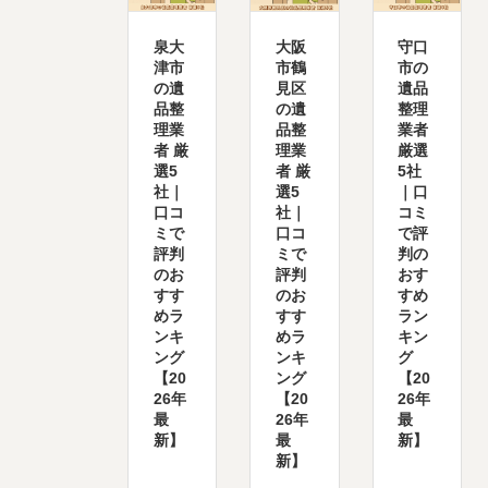
泉大
大阪
守口
津市
市鶴
市の
の遺
見区
遺品
品整
の遺
整理
理業
品整
業者
者 厳
理業
厳選
選5
者 厳
5社
社｜
選5
｜口
口コ
社｜
コミ
ミで
口コ
で評
評判
ミで
判の
のお
評判
おす
すす
のお
すめ
めラ
すす
ラン
ンキ
めラ
キン
ング
ンキ
グ
【20
ング
【20
26年
【20
26年
最
26年
最
新】
最
新】
新】