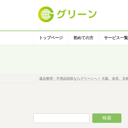
コ
ナ
ン
ビ
テ
ゲ
ン
ー
ツ
シ
へ
ョ
トップページ
初めての方
サービス一覧
ス
ン
キ
に
ッ
移
プ
動
遺品整理・不用品回収ならグリーンへ！ 大阪、奈良、京
検索