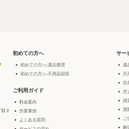
初めての方へ
サー
初めての方へ-遺品整理
遺
初めての方へ-不用品回収
不
生
ご利用ガイド
空
残
料金案内
買
丁目２
作業事例
ご
よくある質問
解
サービスの流れ