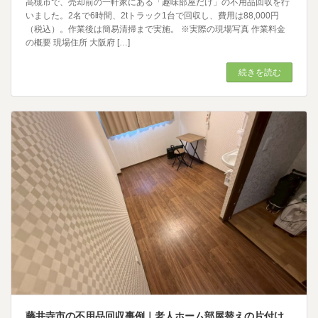
高槻市で、売却前の一軒家にある「趣味部屋だけ」の不用品回収を行
いました。2名で6時間、2tトラック1台で回収し、費用は88,000円
（税込）。作業後は簡易清掃まで実施。 ※実際の現場写真 作業料金
の概要 現場住所 大阪府 […]
続きを読む
藤井寺市の不用品回収事例｜老人ホーム部屋替えの片付け