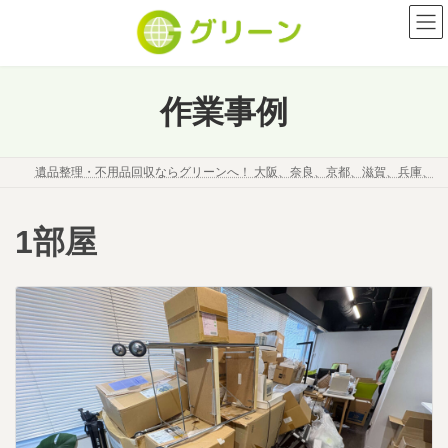
コ
ナ
ン
ビ
テ
ゲ
ン
ー
ツ
シ
作業事例
へ
ョ
ス
ン
キ
に
遺品整理・不用品回収ならグリーンへ！ 大阪、奈良、京都、滋賀、兵庫、
ッ
移
プ
動
1部屋