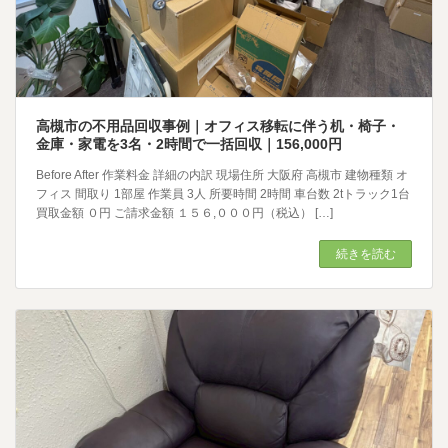
高槻市の不用品回収事例｜オフィス移転に伴う机・椅子・
金庫・家電を3名・2時間で一括回収｜156,000円
Before After 作業料金 詳細の内訳 現場住所 大阪府 高槻市 建物種類 オ
フィス 間取り 1部屋 作業員 3人 所要時間 2時間 車台数 2tトラック1台
買取金額 ０円 ご請求金額 １５６,０００円（税込） […]
続きを読む