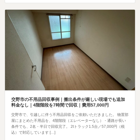
交野市の不用品回収事例｜搬出条件が厳しい現場でも追加
料金なし｜4階階段を7時間で回収｜費用57,000円
交野市で、引越しに伴う不用品回収をご依頼いただきました。 物置部
屋にまとめた不用品を、4階階段（エレベーターなし）・通路が長い
条件でも、2名・半日で回収完了。 2tトラック1.5台／57,000円（税
込）で対応しています […]