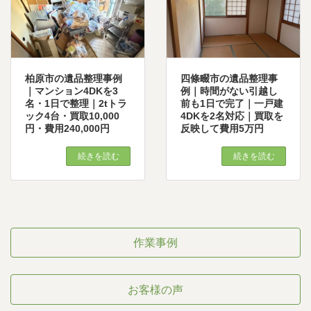
柏原市の遺品整理事例
四條畷市の遺品整理事
｜マンション4DKを3
例｜時間がない引越し
名・1日で整理｜2tトラ
前も1日で完了｜一戸建
ック4台・買取10,000
4DKを2名対応｜買取を
円・費用240,000円
反映して費用5万円
続きを読む
続きを読む
作業事例
お客様の声