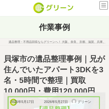
コ
ナ
ン
ビ
テ
ゲ
ン
ー
ツ
シ
作業事例
へ
ョ
ス
ン
キ
に
遺品整理・不用品回収ならグリーンへ！ 大阪、奈良、京都、滋賀、兵庫、
ッ
移
プ
動
貝塚市の遺品整理事例｜兄が
住んでいたアパート3DKを3
名・5時間で整理｜買取
10,000円・費用120,000円
最
2026年5月17日
2026年5月27日
グリーン
終
更