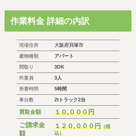
作業料金 詳細の内訳
現場住所
大阪府貝塚市
建物種類
アパート
間取り
3DK
作業員
3人
所要時間
5時間
車台数
2tトラック2台
１０
,
０００円
買取金額
ご請求金
１２０
,
０００円
（税
額
込）