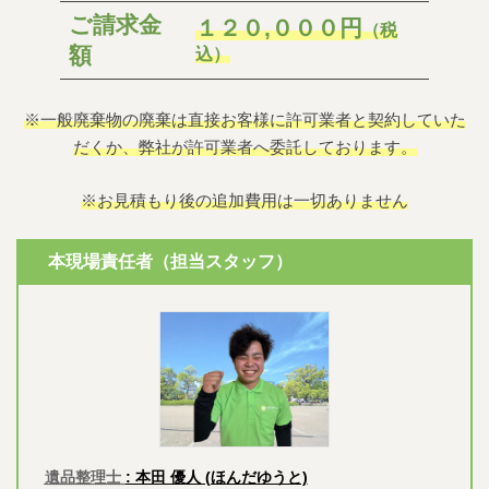
ご請求金
１２０,０００円
（税
額
込）
※一般廃棄物の廃棄は直接お客様に許可業者と契約していた
だくか、弊社が許可業者へ委託しております。
※お見積もり後の追加費用は一切ありません
本現場責任者（担当スタッフ）
遺品整理士
: 本田 優人 (ほんだゆうと)