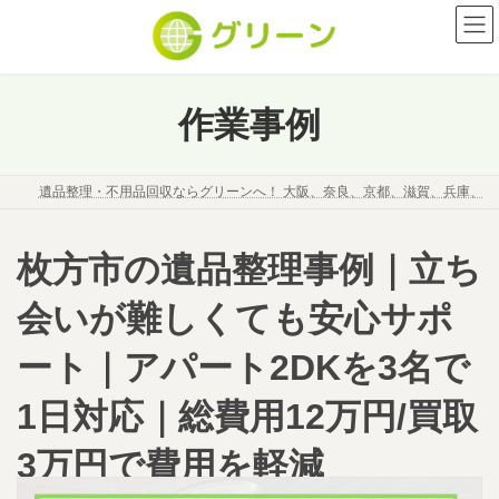
コ
ナ
ン
ビ
テ
ゲ
ン
ー
ツ
シ
作業事例
へ
ョ
ス
ン
キ
に
遺品整理・不用品回収ならグリーンへ！ 大阪、奈良、京都、滋賀、兵庫、
ッ
移
プ
動
枚方市の遺品整理事例｜立ち
会いが難しくても安心サポ
ート｜アパート2DKを3名で
1日対応｜総費用12万円/買取
3万円で費用を軽減