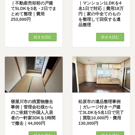
｜不動産売却前の戸建
｜マンション1LDKを4
て5LDKを3名・2日でま
名1日で対応｜費用18万
とめて整理｜費用
円｜家の中全てのもの
253,000円
を整理して回収する遺
品整理
続きを読む
続きを読む
寝屋川市の残置物撤去
松原市の遺品整理事例
事例｜管理会社様から
｜ガレージ付き一戸建
のご依頼で外国人入居
て3LDKを5名1日で完了
者の一軒家3DKを1時間
｜買取10,000円・費用
で撤去｜44,000円
130,000円