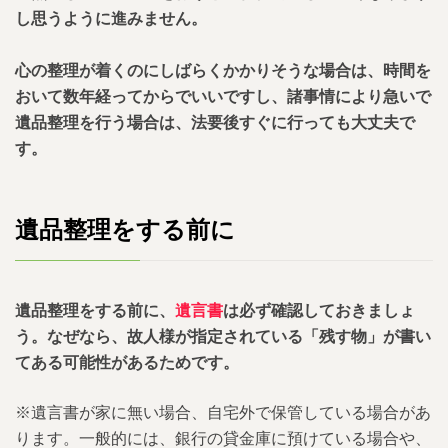
し思うように進みません。
3.2.2.
２.残す物を分別する
心の整理が着くのにしばらくかかりそうな場合は、時間を
3.2.3.
３.不用品、処分品の分別
おいて数年経ってからでいいですし、諸事情により急いで
遺品整理を行う場合は、法要後すぐに行っても大丈夫で
3.2.4.
4.処分できないものは専門業社に依
す。
頼する
3.2.5.
６.作業終了後、簡易清掃
遺品整理をする前に
4.
遺品整理で想定しておくべきトラブルと
は？
遺品整理をする前に、
遺言書
は必ず確認しておきましょ
4.1.
１.残すものを誤って処分する
う。なぜなら、故人様が指定されている「残す物」が書い
てある可能性があるためです。
4.2.
２.近隣の住民から苦情がくることがあ
る
※遺言書が家に無い場合、自宅外で保管している場合があ
4.3.
３.処分する不用品が想像以上に多く、
ります。一般的には、銀行の貸金庫に預けている場合や、