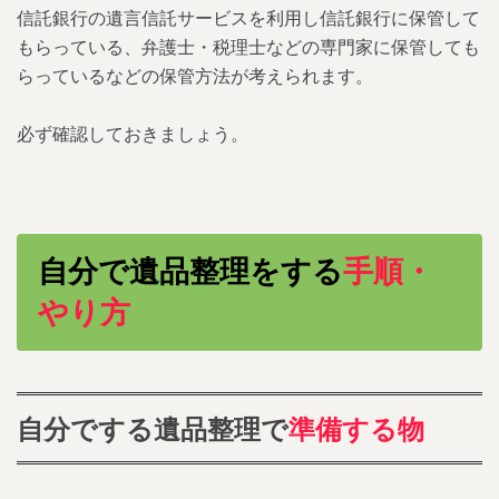
想像以上に時間がかかる
信託銀行の遺言信託サービスを利用し信託銀行に保管して
もらっている、弁護士・税理士などの専門家に保管しても
4.4.
遺品整理を自分でした業社に依頼した
らっているなどの保管方法が考えられます。
人の体験談
必ず確認しておきましょう。
4.5.
遺品整理を自分でするか業社に任せる
かの判断基準
5.
遺品整理を業者に依頼する
5.1.
遺品整理を業者に依頼するメリット・
自分で遺品整理をする
手順・
デメリット
やり方
6.
遺品整理なら間違いなくグリーンに！
7.
まとめ
自分でする遺品整理で
準備する物
8.
この記事の運営会社