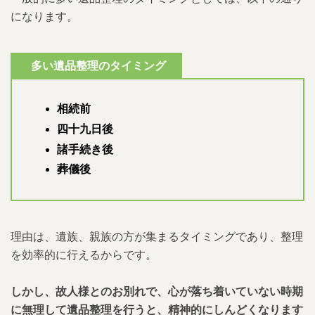
になります。
3.1.1.
１.段ボール・ガムテープ・マジッ
クペン
多い遺品整理のタイミング
3.1.2.
２.ゴミ袋
相続前
3.1.3.
３.必要工具類（ドライバー・ペ
ンチ・ビニールひも等）
四十九日後
諸手続き後
3.1.4.
４.手で押す台車
葬儀後
3.1.5.
５.作業服・マスク・手袋
3.1.6.
６.運搬用の車両
理由は、遺族、親族の方が集まるタイミングであり、整理
を効率的に行えるからです。
3.2.
自分でする遺品整理の進め方
しかし、故人様とのお別れで、心が落ち着いていない時期
3.2.1.
１.作業するスケジュール・日程調
整を明確に決める
に無理して遺品整理を行うと、精神的にしんどくなります