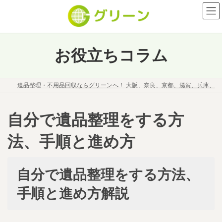
コ
ナ
ン
ビ
テ
ゲ
ン
ー
ツ
シ
お役立ちコラム
へ
ョ
ス
ン
キ
に
遺品整理・不用品回収ならグリーンへ！ 大阪、奈良、京都、滋賀、兵庫、
ッ
移
プ
動
自分で遺品整理をする方
法、手順と進め方
最
2022年12月7日
2026年7月11日
終
自分で遺品整理をする方法、
更
新
手順と進め方解説
日
時
: