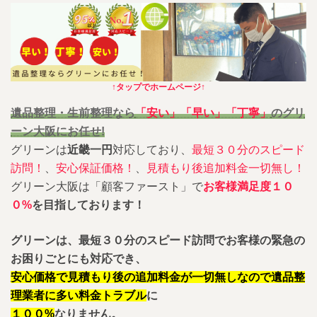
↑タップでホームページ↑
遺品整理・生前整理なら
「安い」「早い」「丁寧」
のグリ
ーン大阪にお任せ!
グリーンは
近畿一円
対応しており、
最短３０分のスピード
訪問！
、
安心保証価格！
、
見積もり後追加料金一切無し！
グリーン大阪は「顧客ファースト」で
お客様満足度１０
０%
を目指しております！
グリーンは、最短３０分のスピード訪問でお客様の緊急の
お困りごとにも対応でき、
安心価格で見積もり後の追加料金が一切無しなので遺品整
理業者に多い料金トラブル
に
１００%
なりません。